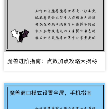
魔兽进阶指南：点数加点攻略大揭秘