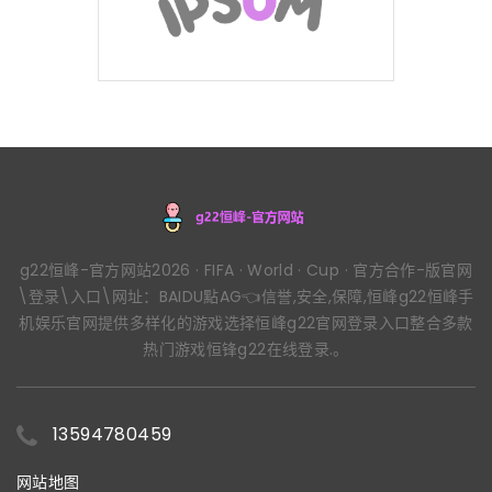
g22恒峰-官方网站2026 · FIFA · World · Cup · 官方合作-版官网
\登录\入口\网址：BAIDU點AG👈信誉,安全,保障,恒峰g22恒峰手
机娱乐官网提供多样化的游戏选择恒峰g22官网登录入口整合多款
热门游戏恒锋g22在线登录.。
13594780459
网站地图