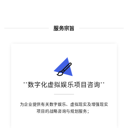
服务宗旨
**数字化虚拟娱乐项目咨询**
为企业提供有关数字娱乐、虚拟现实及增强现实
项目的战略咨询与规划服务；