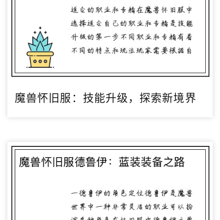
魔兽怀旧服：技能升级，探索新境界