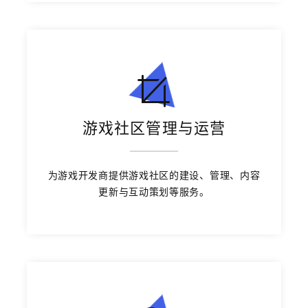
游戏社区管理与运营
为游戏开发商提供游戏社区的建设、管理、内容
更新与互动策划等服务。